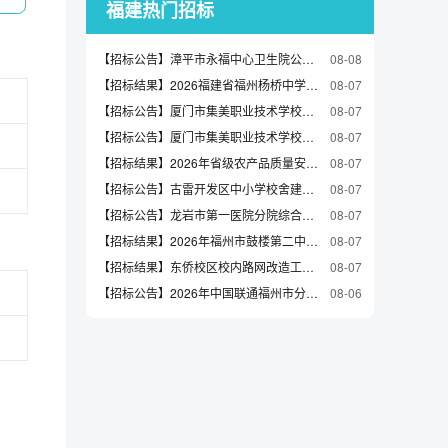
福建热门招标
【招标公告】漳平市永福中心卫生院公共区域部分照明提升改造工程灯具采购招标公告
08-08
【招标结果】2026福建省福州杨桥中学油墨版纸项目采购中标（成交）结果公告
08-07
【招标公告】厦门市集美职业技术学校—竞争性谈判—2026-HCJZ-SH852-无人机操控与维护实训室设备采购—采购公告
08-07
【招标公告】厦门市集美职业技术学校—竞争性谈判—2026-HCJZ-SH854-电工实训室建设—采购公告
08-07
【招标结果】2026年省级农产品质量安全监测项目结果公告（采购包1、2）
08-07
【招标公告】古雷开发区中小学校舍建设提升工程一期项目（工程总承包）-古雷港中学（一期）项目造价咨询服务采购招选公告
08-07
【招标公告】龙岩市第一医院分院综合院区一期主体及装修工程项目ALC板安装工程劳务分包招选公告
08-07
【招标结果】2026年福州市鼓楼第二中心小学教育集团办公用品采购中标（成交）结果公告
08-07
【招标结果】东侨校区校内路网改造工程结果公告（采购包1）
08-07
【招标公告】2026年中国联通福州市分公司会展会务BPO业务采购项目询比采购公告
08-06