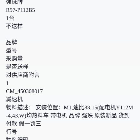
强珠牌
R97-P112B5
1台
不送样
品牌
型号
采购量
是否送样
对供应商附言
1
CM_450308017
减速机
物料描述： 安装位置：M1,速比83.15(配电机Y112M
-4,4KW)均热料车 带电机 品牌 强珠 原装新品 货到
付款 假一罚三
行号
物料编码